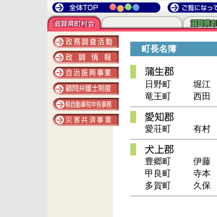
町長名簿
日野町
堀江
竜王町
西田
愛荘町
有村
豊郷町
伊藤
甲良町
寺本
多賀町
久保